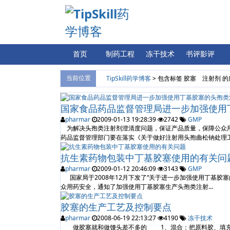
首页
制药工程
冻干技术
书评影评
当前位置
TipSkill药学博客
> 包含标签
胶塞 注射剂
的
国家食品药品监督管理局进一步加强使用
pharmar
2009-01-13 19:28:39
2742
GMP
为解决头孢类注射剂澄清度问题，保证产品质量，保障公众用
药品监督管理部门要在落实《关于做好注射用头孢曲松钠处理工作
抗生素药物包装中丁基胶塞使用的有关问
pharmar
2009-01-12 20:46:09
3143
GMP
国家局于2008年12月下发了“关于进一步加强使用丁基胶
众用药安全，通知了加强使用丁基胶塞生产头孢类注射...
胶塞的生产工艺及控制要点
pharmar
2008-06-19 22:13:27
4190
冻干技术
做胶塞就和做馒头差不多的 1、混合：把原料胶、填充物