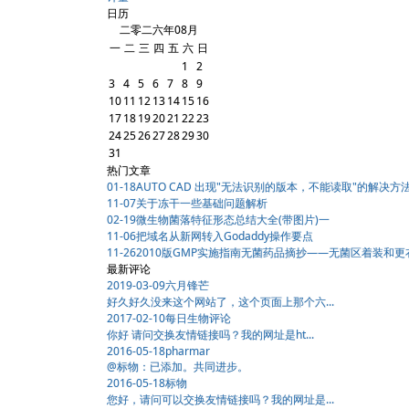
日历
二零二六年08月
一
二
三
四
五
六
日
1
2
3
4
5
6
7
8
9
10
11
12
13
14
15
16
17
18
19
20
21
22
23
24
25
26
27
28
29
30
31
热门文章
01-18
AUTO CAD 出现"无法识别的版本，不能读取"的解决方
11-07
关于冻干一些基础问题解析
02-19
微生物菌落特征形态总结大全(带图片)一
11-06
把域名从新网转入Godaddy操作要点
11-26
2010版GMP实施指南无菌药品摘抄——无菌区着装和更
最新评论
2019-03-09
六月锋芒
好久好久没来这个网站了，这个页面上那个六...
2017-02-10
每日生物评论
你好 请问交换友情链接吗？我的网址是ht...
2016-05-18
pharmar
@标物：已添加。共同进步。
2016-05-18
标物
您好，请问可以交换友情链接吗？我的网址是...