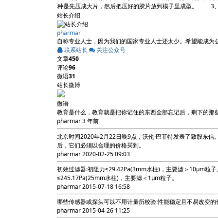
种是先压成大片，然后把压好的胶片放到模子里成型。 3、然
站长介绍
pharmar
自称专业人士，因为我们的国家专业人士还太少。希望能成为公众认可的专业人士
联系站长
关注公众号
文章
450
评论
96
微语
31
站长微博
微语
教育是什么，教育就是把你记住的东西全部忘记后，剩下的那
pharmar
3 年前
北京时间2020年2月22日晚9点，沃伦·巴菲特发表了致
后，它们必须以合理的价格买到。
pharmar
2020-02-25 09:03
初效过滤器:初阻力≤29.42Pa(3mm水柱)，主要滤＞10μm粒子
≤245.17Pa(25mm水柱)，主要滤＜1μm粒子。
pharmar
2015-07-18 16:58
哪些传感器或探头可以不用计量所校验:性能稳定且不易改变的
pharmar
2015-04-26 11:25