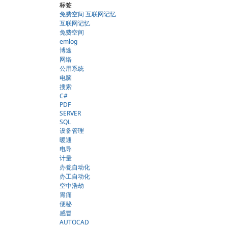
标签
免费空间 互联网记忆
互联网记忆
免费空间
emlog
博途
网络
公用系统
电脑
搜索
C#
PDF
SERVER
SQL
设备管理
暖通
电导
计量
办瓮自动化
办工自动化
空中浩劫
胃痛
便秘
感冒
AUTOCAD