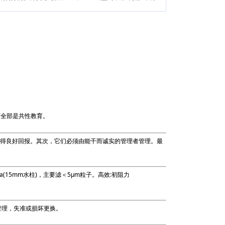
育全部是共性教育。
须取得良好回报。其次，它们必须由能干而诚实的管理者管理。最
1Pa(15mm水柱)，主要滤＜5μm粒子。高效:初阻力
管理，失准或损坏更换。