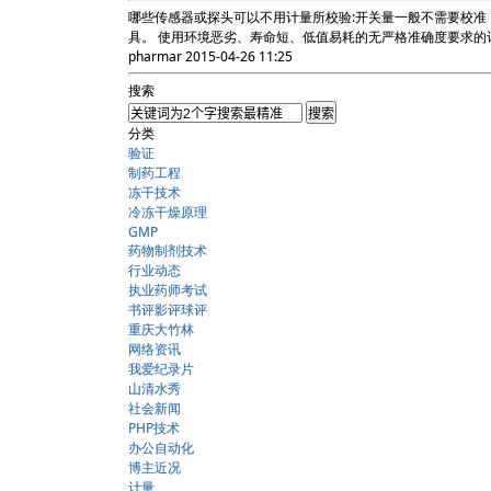
哪些传感器或探头可以不用计量所校验:开关量一般不需要校准
具。 使用环境恶劣、寿命短、低值易耗的无严格准确度要求的
pharmar
2015-04-26 11:25
搜索
分类
验证
制药工程
冻干技术
冷冻干燥原理
GMP
药物制剂技术
行业动态
执业药师考试
书评影评球评
重庆大竹林
网络资讯
我爱纪录片
山清水秀
社会新闻
PHP技术
办公自动化
博主近况
计量