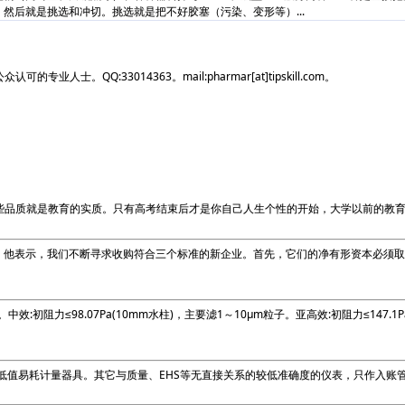
后就是挑选和冲切。挑选就是把不好胶塞（污染、变形等）...
。QQ:33014363。mail:pharmar[at]tipskill.com。
些品质就是教育的实质。只有高考结束后才是你自己人生个性的开始，大学以前的教
股东信。他表示，我们不断寻求收购符合三个标准的新企业。首先，它们的净有形资本必
。中效:初阻力≤98.07Pa(10mm水柱)，主要滤1～10μm粒子。亚高效:初阻力≤147.
低值易耗计量器具。其它与质量、EHS等无直接关系的较低准确度的仪表，只作入账