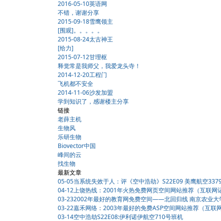
2016-05-10
英语网
不错，谢谢分享
2015-09-18
雪鹰领主
[围观]。。。。。
2015-08-24
太古神王
[给力]
2015-07-12
甘理枢
释觉常是我师父，我爱龙头寺！
2014-12-20
工程门
飞机都不安全
2014-11-06
沙发加盟
学到知识了，感谢楼主分享
链接
老薛主机
生物风
乐研生物
Biovector中国
峰间的云
找生物
最新文章
05-05
当系统失效于人：评《空中浩劫》S22E09 美鹰航空337
04-12
上饶热线：2001年火热免费网页空间网站推荐（互联网
03-23
2002年最好的教育网免费空间——北回归线 南京农业
03-22
嘉禾网络：2003年最好的免费ASP空间网站推荐（互联
03-14
空中浩劫S22E08:伊利诺伊航空710号班机