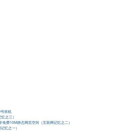
9号班机
记忆之三）
大学免费10M静态网页空间（互联网记忆之二）
网记忆之一）