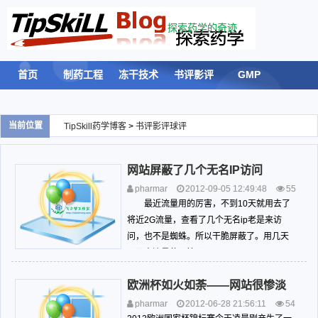
探索药学的奇迹
首页
制药工程
冻干技术
书评影评
GMP
验证
计量
留言板
登录
当前位置
TipSkill药学博客
>
书评影评球评
网站屏蔽了几个无名IP访问
SELECT emlog_rsslogs.log,emlog_rssfeeds.title FROM
pharmar
2012-09-05 12:49:48
55
emlog_rsslogs INNER JOIN emlog_rssfeeds ON
16
书评影评球评
最近流量用的厉害，不到10天就用去了
emlog_rsslogs.rssid = emlog_rssfeeds.id ORDER BY
emlog_rsslogs.id DESC limit 5
将近2G流量，查看了几个无名ip老是来访
问，也不是蜘蛛。所以干脆屏蔽了。用几天
error: 1146 , Table 'tipskill_emlog654.emlog_rsslogs'
再观察流量使用情况。<br />
doesn't exist
← 点击返回
欧洲杯如火如荼——网站很惨淡
pharmar
2012-06-28 21:56:11
54