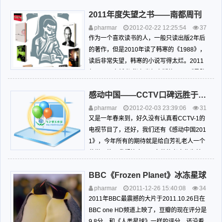
匆忙得没有时间想自己竟然在一本海外华人
2011年度失望之书——南都周刊
最想读的一本书里出现过，或许这是所有中
国人的现状。 合上《江城》的书
pharmar
2012-02-22 12:25:54
37
皮，将其插入书架的顶层，心...
68
书评影评球评
作为一个喜欢读书的人，一般只读出版2年后
的著作，但是2010年读了韩寒的《1988》，
读后非常失望，韩寒的小说写得太烂。2011
年又买了本新书(指在当年出版的)——《寻路
中国》读后觉得非常不错，这个叫何伟的家
感动中国——CCTV口碑远胜于春晚的节目
伙笔下的中国非常有趣，以后买新书看来要
慎重了。 最近南都周刊推出了2011的失
pharmar
2012-02-03 23:39:06
31
望之书，来...
26
书评影评球评
又是一年春来到，好久没有认真看CCTV-1的
电视节目了，还好，我们还有《感动中国201
1》，今年所有的期待就是给白芳礼老人一个
荣誉，终于我们等来了。白芳礼老人作为特
别奖放在了最后，让我们对感动中国又竖起
BBC《Frozen Planet》冰冻星球
了大拇指。 感动中国人物评选是中国中
央电视台（CCTV）推出的以中国人物为主题
pharmar
2011-12-26 15:40:08
34
的评选活动，以“...
87
书评影评球评
2011年BBC最震撼的大片于2011.10.26日在
BBC one HD频道上映了，豆瓣的现在评分是
9.8分，和《人类星球》一样的评分。还没看