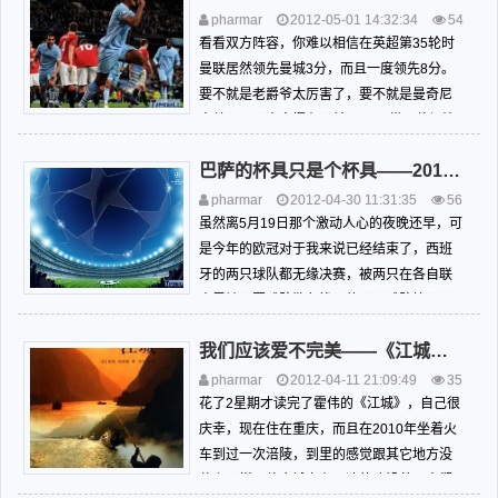
年的时间是对中国、中国台湾予以直接或间
pharmar
2012-05-01 14:32:34
54
接的影响。就正如本书...
83
书评影评球评
看看双方阵容，你难以相信在英超第35轮时
曼联居然领先曼城3分，而且一度领先8分。
要不就是老爵爷太厉害了，要不就是曼奇尼
太差了，可事实摆在眼前。 纵观整场比
赛，比利时国脚孔帕尼绝对是最佳球员，打
巴萨的杯具只是个杯具——2012欧冠观战总结
进他职业生涯的最关键入球。这也奇了怪
了，比利时这个国家总是出世界级的中卫。
pharmar
2012-04-30 11:31:35
56
孔帕尼这个时代的代表。 ...
21
书评影评球评
虽然离5月19日那个激动人心的夜晚还早，可
是今年的欧冠对于我来说已经结束了，西班
牙的两只球队都无缘决赛，被两只在各自联
赛里被冠军球队欺负惨了的两只球队拉下了
马。 总是有那么一两次不行的，习惯就
我们应该爱不完美——《江城》读后
好；而且从来不存在永恒不败的王朝，时间
是敌人，对手是敌人，一切都是敌人。
pharmar
2012-04-11 21:09:49
35
欧冠四强的淘汰赛第二...
71
书评影评球评
花了2星期才读完了霍伟的《江城》，自己很
庆幸，现在住在重庆，而且在2010年坐着火
车到过一次涪陵，到里的感觉跟其它地方没
什么两样：整个城市在飞速的建设着，人们