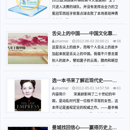
92
书评影评球评
2012欧洲国家杯锦标赛今天凌晨刚产生了一
只进入决赛的球队，并没有发挥出全力的卫
冕冠军西班牙依靠点球击败了本场表现神勇
的葡萄牙队。 成熟 一个男人成熟的标
志是： 年轻的时候，他会只爱一支球队，
舌尖上的中国——中国文化靠她传承
同时...
pharmar
2012-06-03 20:00:21
56
80
书评影评球评
这是舌尖上的故乡，而每个人舌尖上的故乡
加起来就是舌尖上的中国。我毫不介意去爱
别人的故乡，譬如菌子的云南，腊肉和豌豆
尖的四川，干丝的南京，肉饼的香河……
意识形态或者利益立场千差万别，总归舌
选一本书来了解近现代史——《宋美龄传》
尖上的中国才是我们的，有灵魂的中国，只
有在这个问题上，古今左右海峡两岸内外蒙
pharmar
2012-05-01 14:57:58
61
古都有彻底达成共识的可能。 ...
24
书评影评球评
内容简介 宋美龄影响了二十世纪的中
国，是动乱时代里一位极不寻常的女性，这
本传记是盖棺定论的权威之作。——基辛格
美国前国务卿 “除了容貌之外，我几
乎再没有别处是像一个东方人”这是宋美龄的
曼城找回信心——赢得历史上最重要德比战
自述。在她超过百年的生命历程中，有近70