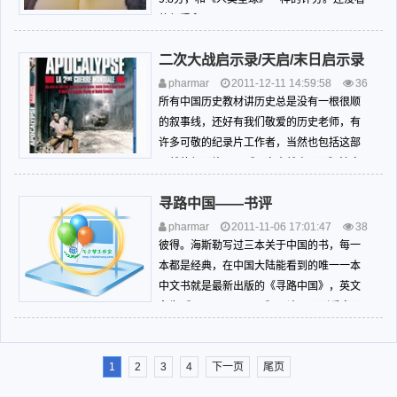
的赶紧啊，Frozen Planet takes you on the u
ltimate polar expedition. This landmark s...
二次大战启示录/天启/末日启示录
pharmar
2011-12-11 14:59:58
36
26
书评影评球评
所有中国历史教材讲历史总是没有一根很顺
的叙事线，还好有我们敬爱的历史老师，有
许多可敬的纪录片工作者，当然也包括这部
二战的纪录片——《二次大战启示录》法文
版本，又名《天启》CCTV版本《末日启示
寻路中国——书评
录》国家地理NGC版本。 相对于国内的
二战纪录片，这部片子配乐气势很磅礴，是
pharmar
2011-11-06 17:01:47
38
日本川井宪次的配乐。七十年前...
51
书评影评球评
彼得。海斯勒写过三本关于中国的书，每一
本都是经典，在中国大陆能看到的唯一一本
中文书就是最新出版的《寻路中国》，英文
名为《Country Driving》。这几天刚看完了
第一部分：城墙。 长城的理解： 18
世纪，一大批西方探险家和传教士开始进入
1
2
3
4
下一页
尾页
中国。他们听到了秦朝的故事传说，看到了
明代长城。无...