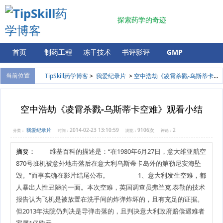
探索药学的奇迹
首页
制药工程
冻干技术
书评影评
GMP
验证
计量
留言板
登录
当前位置
TipSkill药学博客
>
我爱纪录片
>
空中浩劫《凌霄杀戮-乌斯蒂卡空难》观看小结
空中浩劫《凌霄杀戮-乌斯蒂卡空难》观看小结
我爱纪录片
2014-02-23 13:10:59
9106次
2
分类：
时间：
浏览：
评论：
摘要：
维基百科的描述是：“在1980年6月27日，意大维亚航空
870号班机被意外地击落后在意大利乌斯蒂卡岛外的第勒尼安海坠
毁。”而事实确在影片结尾公布。 1、意大利发生空难，都
人暴出人性丑陋的一面。本次空难，英国调查员弗兰克.泰勒的技术
报告认为飞机是被放置在洗手间的炸弹炸坏的，且有充足的证据。
但2013年法院仍判决是导弹击落的，且判决意大利政府赔偿遇难者