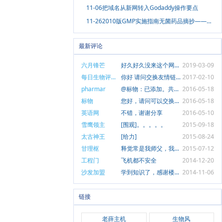
11-06
把域名从新网转入Godaddy操作要点
11-26
2010版GMP实施指南无菌药品摘抄——无菌区着装和更衣确认
最新评论
六月锋芒
好久好久没来这个网站了，这个页面上那个六...
2019-03-09
每日生物评论
你好 请问交换友情链接吗？我的网址是ht...
2017-02-10
pharmar
@标物：已添加。共同进步。
2016-05-18
标物
您好，请问可以交换友情链接吗？我的网址是...
2016-05-18
英语网
不错，谢谢分享
2016-05-10
雪鹰领主
[围观]。。。。。
2015-09-18
太古神王
[给力]
2015-08-24
甘理枢
释觉常是我师父，我爱龙头寺！
2015-07-12
工程门
飞机都不安全
2014-12-20
沙发加盟
学到知识了，感谢楼主分享
2014-11-06
链接
老薛主机
生物风