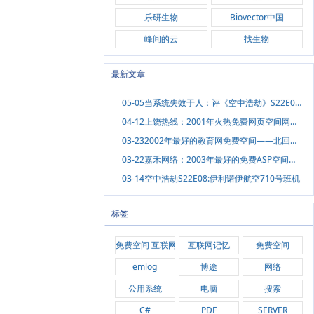
乐研生物
Biovector中国
峰间的云
找生物
最新文章
05-05
当系统失效于人：评《空中浩劫》S22E09 美鹰航空3379号班机
04-12
上饶热线：2001年火热免费网页空间网站推荐（互联网记忆之三）
03-23
2002年最好的教育网免费空间——北回归线 南京农业大学免费10M静态网页空间（互联网记忆之二）
03-22
嘉禾网络：2003年最好的免费ASP空间网站推荐（互联网记忆之一）
03-14
空中浩劫S22E08:伊利诺伊航空710号班机
标签
免费空间 互联网记忆
互联网记忆
免费空间
emlog
博途
网络
公用系统
电脑
搜索
C#
PDF
SERVER