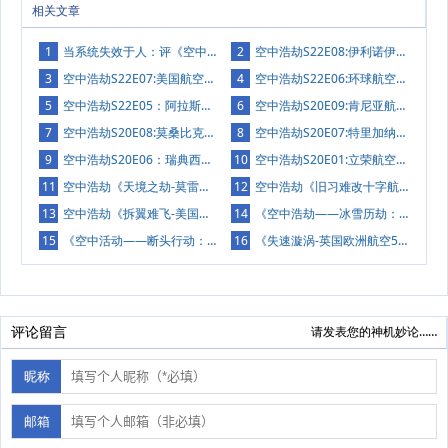
相关文章
1
当系统失效于人：评《空中浩劫》S22E09 美鹰航空3379号班机
2
空中浩劫S22E08:伊利诺伊航空710号班机
3
空中浩劫S22E07:美国航空1572号班机
4
空中浩劫S22E06:环球航空841号班机
5
空中浩劫S22E05：阿拉斯加航空261号班机
6
空中浩劫S20E09:肯尼亚航空507号班机
7
空中浩劫S20E08:莫桑比克航空470号班机
8
空中浩劫S20E07:特里加纳航空267号班机
9
空中浩劫S20E06：瑞典西方航空294号班机
10
空中浩劫S20E01:立荣航空873号班机
11
空中浩劫《天境之劫-莫雷阿航空1121号班机空难》
12
空中浩劫《旧习难改十字航空498号班机空难》观看小结
13
空中浩劫《拆翼难飞-美国航空587号班机》观看小结
14
《空中浩劫——冰雪历劫：佛罗里达航空90号班机》观看小结
15
《空中活动——断头行动：圣盖博山空难》观看小结
16
《失速漩涡-英国欧洲航空548号班机》观看小结
评论留言
请发表您的神机妙论……
昵称
邮箱