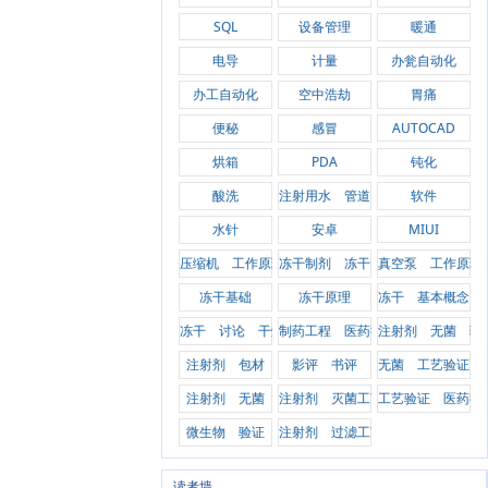
SQL
设备管理
暖通
电导
计量
办瓮自动化
办工自动化
空中浩劫
胃痛
便秘
感冒
AUTOCAD
烘箱
PDA
钝化
酸洗
注射用水 管道
软件
水针
安卓
MIUI
压缩机 工作原理 冻干
冻干制剂 冻干
真空泵 工作原理
冻干基础
冻干原理
冻干 基本概念
冻干 讨论 干燥
制药工程 医药行业
注射剂 无菌 验
注射剂 包材
影评 书评
无菌 工艺验证
注射剂 无菌
注射剂 灭菌工艺
工艺验证 医药行
微生物 验证
注射剂 过滤工艺 无菌
读者墙