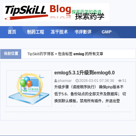
探索药学的奇迹
首页
制药工程
冻干技术
书评影评
GMP
验证
计量
留言板
登录
当前位置
TipSkill药学博客
> 包含标签
emlog
的所有文章
emlog5.3.1升级到emlog6.0
SELECT emlog_rsslogs.log,emlog_rssfeeds.title FROM
pharmar
2026-03-01 07:36:36
51
emlog_rsslogs INNER JOIN emlog_rssfeeds ON
8
博主近况
升级步骤（请按顺序执行） 确保php版本不
emlog_rsslogs.rssid = emlog_rssfeeds.id ORDER BY
emlog_rsslogs.id DESC limit 5
低于5.6、备份站点的全部文件及数据库； 切
换到默认模板，禁用所有插件，并退出登
error: 1146 , Table 'tipskill_emlog654.emlog_rsslogs'
录； 只保留根目录下 config.php 和 content
doesn't exist
文件夹，其他都移走备份； 下载升级包（点
← 点击返回
击下载5.3.1升级包 ）将解压后的升级包文件
上传到根目录； 访问：你的域...