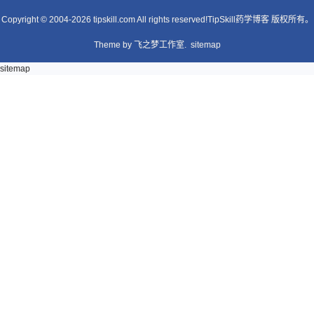
Copyright © 2004-2026 tipskill.com All rights reserved!TipSkill药学博客 版权所有。
Theme by
飞之梦工作室.
sitemap
sitemap