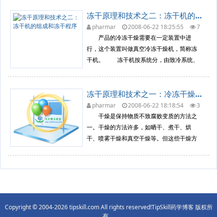
水溶液。实验指出溶液的冰点将低于溶媒的
冻干原理和技术之二：冻干机的组成和冻干程序
冰点。 另外，溶液的结冰过程与纯液体
也不一样，纯液体如水在0℃时结冰，水的温
pharmar
2008-06-22 18:25:55
7
287
冷冻干燥原理
度并不下降，直到全部水结冰...
产品的冷冻干燥需要在一定装置中进
行，这个装置叫做真空冷冻干燥机，简称冻
干机。 冻干机按系统分，由致冷系统、
真空系统、加热系统、和控制系统四个主要
部分组成。按结构分，由冻干箱或称干燥
冻干原理和技术之一：冷冻干燥的原理
箱、冷凝器或称水汽凝集器、冷冻机、真空
泵和阀门、电气控制元件等组成。图十三是
pharmar
2008-06-22 18:18:54
3
499
冷冻干燥原理
冻干机组成示意图。 冻干...
干燥是保持物质不致腐败变质的方法之
一。干燥的方法许多，如晒干、煮干、烘
干、喷雾干燥和真空干燥等。但这些干燥方
法都是在0℃以上或更高的温度下进行。干燥
所得的产品，一般是体积缩小、质地变硬，
有些物质发生了氧化，一些易挥发的成分大
部分会损失掉，有些热敏性的物质，如蛋白
质、维生素会发生变性。微生物会失去...
Copyright © 2004-2026 tipskill.com All rights reserved!TipSkill药学博客 版权所
有。