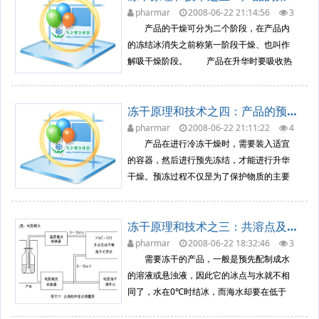
的最高允许温度，并在该温度一直维持到冻
pharmar
2008-06-22 21:14:56
3
552
冷冻干燥原理
干结束为止。迅速提高产品温度有利...
产品的干燥可分为二个阶段，在产品内
的冻结冰消失之前称第一阶段干燥、也叫作
解吸干燥阶段。 产品在升华时要吸收热
量，一克冰全部变成水蒸汽大约需要吸收670
卡左右的热量，因此升华阶段必须对产品进
冻干原理和技术之四：产品的预冻
行加热。但对产品的加热量是有限度的，不
能使产品的温度超过其自身共熔点温度。升
pharmar
2008-06-22 21:11:22
4
003
冷冻干燥原理
华的产品如果低于共熔点温度...
产品在进行冷冻干燥时，需要装入适宜
的容器，然后进行预先冻结，才能进行升华
干燥。预冻过程不仅昰为了保护物质的主要
性能不变；而且要获得冻结后产品有合理的
结构以利于水份的升华；还要有恰当的装
冻干原理和技术之三：共溶点及其测量方法
量，以便日后的应用。 产品的分装通常
有散装和瓶装二种方式。散装可以采用金属
pharmar
2008-06-22 18:32:46
3
634
冷冻干燥原理
盘，饭盒或玻璃器皿；瓶装采用玻璃...
需要冻干的产品，一般是预先配制成水
的溶液或悬浊液，因此它的冰点与水就不相
同了，水在0℃时结冰，而海水却要在低于
0℃的温度才结冰，因为海水也是多种物质的