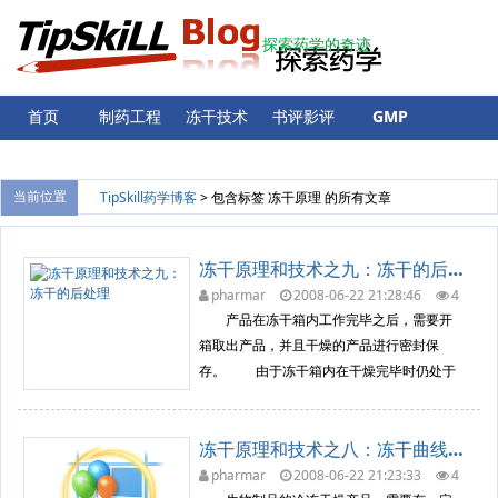
探索药学的奇迹
首页
制药工程
冻干技术
书评影评
GMP
验证
计量
留言板
登录
当前位置
TipSkill药学博客
> 包含标签
冻干原理
的所有文章
冻干原理和技术之九：冻干的后处理
pharmar
2008-06-22 21:28:46
4
432
冷冻干燥原理
产品在冻干箱内工作完毕之后，需要开
箱取出产品，并且干燥的产品进行密封保
存。 由于冻干箱内在干燥完毕时仍处于
真空状态。因此产品出箱必须放入空气，才
能打的开箱门取出产品，放入的空气应是无
冻干原理和技术之八：冻干曲线时序的制定
菌干燥空气。 由于产品的保存要求各不
相同，因此出箱时的处理也各不相同。有些
pharmar
2008-06-22 21:23:33
4
089
冷冻干燥原理