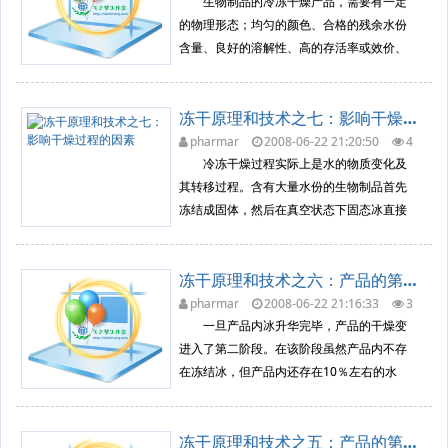
产品仅需放入无菌干燥空气，然...
生物制品的冷冻干燥产品，需要有一定
的物理形态；均匀的颜色、合格的残余水份
含量、良好的溶解性、高的存活率或效价、
长的保存期。因此，不仅要对制苗过程和冻
干后的密封保存进行控制。更重要的是对冷
冻干原理和技术之七：影响干燥过程的因素
冻干燥过程的每一阶段的各参数进行全面的
控制，才能得到优质的产品。冻干曲线和时
pharmar
2008-06-22 21:20:50
4
021
冷冻干燥原理
序就是进行冷冻干燥过程控制的基本依...
冷冻干燥过程实际上是水的物质变化及
其转移过程。含有大量水份的生物制品首先
冻结成固体，然后在真空状态下固态冰直接
升华成水蒸汽，水蒸汽又在冷凝器内凝华成
冰霜，干燥结束后冰霜熔化排出。在冻干箱
冻干原理和技术之六：产品的第二阶段干燥
内得到了需要的冷冻干躁产品，干燥过程如
图十七所示。 冻干过程有二个放热过程
pharmar
2008-06-22 21:16:33
3
430
冷冻干燥原理
和二个吸收过程：液体生物制品...
一旦产品内冰升华完毕，产品的干燥变
进入了第二阶段。在该阶段虽然产品内不存
在冻结冰，但产品内还存在10％左右的水
份，为了使产品达到合格的残余水份含量，
必须对产品进一步的干燥。 在解吸阶
冻干原理和技术之五：产品的第一阶段干躁
段，可以使产品的温度迅速地上升到该产品