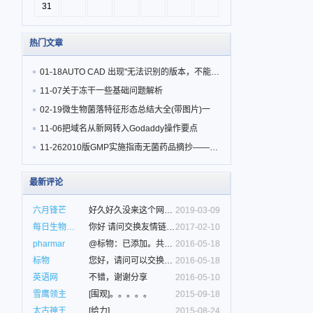
31
热门文章
01-18
AUTO CAD 出现"无法识别的版本，不能读取"的解决方法
11-07
关于冻干一些基础问题解析
02-19
微生物菌落特征形态总结大全(带图片)一
11-06
把域名从新网转入Godaddy操作要点
11-26
2010版GMP实施指南无菌药品摘抄——无菌区着装和更衣确认
最新评论
六月锋芒
好久好久没来这个网站了，这个页面上那个六...
2019-03-09
每日生物评论
你好 请问交换友情链接吗？我的网址是ht...
2017-02-10
pharmar
@标物：已添加。共同进步。
2016-05-18
标物
您好，请问可以交换友情链接吗？我的网址是...
2016-05-18
英语网
不错，谢谢分享
2016-05-10
雪鹰领主
[围观]。。。。。
2015-09-18
太古神王
[给力]
2015-08-24