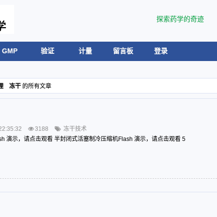
探索药学的奇迹
GMP
验证
计量
留言板
登录
理 冻干
的所有文章
_rssfeeds.title FROM emlog_rsslogs INNER JOIN
22:35:32
3188
冻干技术
s.rssid = emlog_rssfeeds.id ORDER BY
h 演示，请点击观看 半封闭式活塞制冷压缩机Flash 演示，请点击观看 5
g654.emlog_rsslogs' doesn't exist