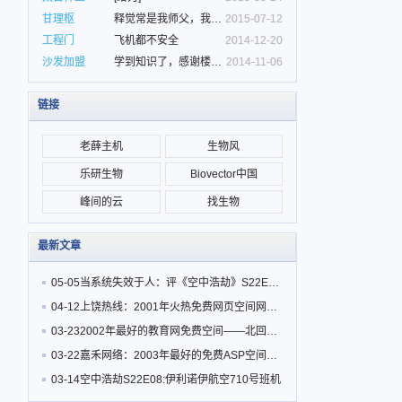
甘理枢
释觉常是我师父，我爱龙头寺！
2015-07-12
工程门
飞机都不安全
2014-12-20
沙发加盟
学到知识了，感谢楼主分享
2014-11-06
链接
老薛主机
生物风
乐研生物
Biovector中国
峰间的云
找生物
最新文章
05-05
当系统失效于人：评《空中浩劫》S22E09 美鹰航空3379号班机
04-12
上饶热线：2001年火热免费网页空间网站推荐（互联网记忆之三）
03-23
2002年最好的教育网免费空间——北回归线 南京农业大学免费10M静态网页空间（互联网记忆之二）
03-22
嘉禾网络：2003年最好的免费ASP空间网站推荐（互联网记忆之一）
03-14
空中浩劫S22E08:伊利诺伊航空710号班机