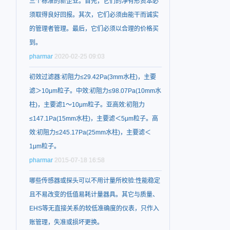
三个标准的新企业。首先，它们的净有形资本必
须取得良好回报。其次，它们必须由能干而诚实
的管理者管理。最后，它们必须以合理的价格买
到。
pharmar
2020-02-25 09:03
初效过滤器:初阻力≤29.42Pa(3mm水柱)，主要
滤＞10μm粒子。中效:初阻力≤98.07Pa(10mm水
柱)，主要滤1～10μm粒子。亚高效:初阻力
≤147.1Pa(15mm水柱)，主要滤＜5μm粒子。高
效:初阻力≤245.17Pa(25mm水柱)，主要滤＜
1μm粒子。
pharmar
2015-07-18 16:58
哪些传感器或探头可以不用计量所校验:性能稳定
且不易改变的低值易耗计量器具。其它与质量、
EHS等无直接关系的较低准确度的仪表，只作入
账管理，失准或损坏更换。