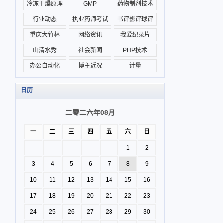
冷冻干燥原理
GMP
药物制剂技术
行业动态
执业药师考试
书评影评球评
重庆大竹林
网络资讯
我爱纪录片
山清水秀
社会新闻
PHP技术
办公自动化
博主近况
计量
日历
二零二六年08月
一
二
三
四
五
六
日
1
2
3
4
5
6
7
8
9
10
11
12
13
14
15
16
17
18
19
20
21
22
23
24
25
26
27
28
29
30