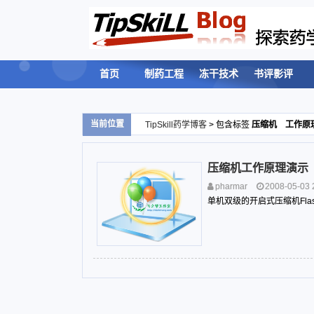
首页
制药工程
冻干技术
书评影评
当前位置
TipSkill药学博客
> 包含标签
压缩机 工作原
压缩机工作原理演示
SELECT emlog_rsslogs.log,emlog
pharmar
2008-05-03 
emlog_rssfeeds ON emlog_rsslog
单机双级的开启式压缩机Flas
emlog_rsslogs.id DESC limit 5
error: 1146 , Table 'tipskill_emlo
← 点击返回