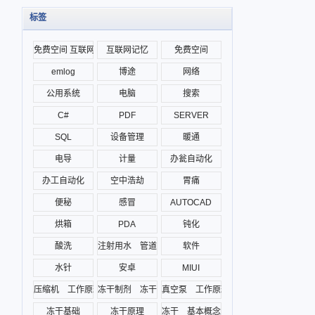
标签
免费空间 互联网记忆
互联网记忆
免费空间
emlog
博途
网络
公用系统
电脑
搜索
C#
PDF
SERVER
SQL
设备管理
暖通
电导
计量
办瓮自动化
办工自动化
空中浩劫
胃痛
便秘
感冒
AUTOCAD
烘箱
PDA
钝化
酸洗
注射用水 管道
软件
水针
安卓
MIUI
压缩机 工作原理 冻干
冻干制剂 冻干
真空泵 工作原理 冻干机
冻干基础
冻干原理
冻干 基本概念