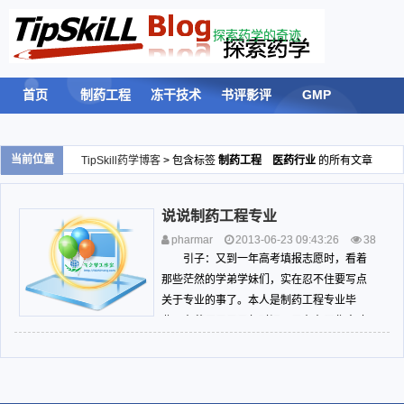
探索药学的奇迹
首页
制药工程
冻干技术
书评影评
GMP
验证
计量
留言板
登录
当前位置
TipSkill药学博客
> 包含标签
制药工程 医药行业
的所有文章
说说制药工程专业
SELECT emlog_rsslogs.log,emlog_rssfeeds.title FROM
pharmar
2013-06-23 09:43:26
38
emlog_rsslogs INNER JOIN emlog_rssfeeds ON
01
制药工程
引子：又到一年高考填报志愿时，看着
emlog_rsslogs.rssid = emlog_rssfeeds.id ORDER BY
emlog_rsslogs.id DESC limit 5
那些茫然的学弟学妹们，实在忍不住要写点
关于专业的事了。本人是制药工程专业毕
error: 1146 , Table 'tipskill_emlog654.emlog_rsslogs'
业，在药厂干了五年时间。只有在工作中才
doesn't exist
能感到自己所学的东西是否用得上，也只有
← 点击返回
拿理论知识来应用时才发现我们的专业设置
是否合理。所以结合自身谈谈自己所学的专